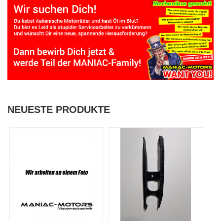
NEUESTE PRODUKTE
LAMBDA SENSOR
Kettengleitschuh
Tornado
82,38 €
58,31 €
inkl. 19% USt. - zzgl.
inkl. 19% USt. - zzgl.
Versandkosten
Versandkosten