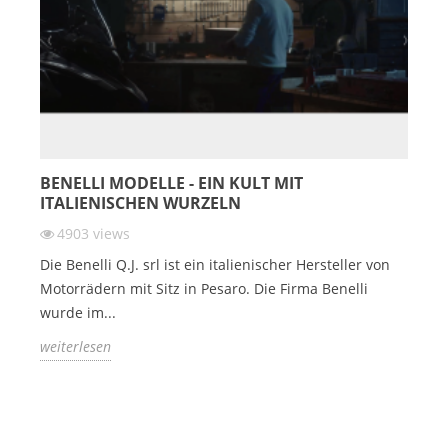
BENELLI MODELLE - EIN KULT MIT
ITALIENISCHEN WURZELN
4903
views
Die Benelli Q.J. srl ist ein italienischer Hersteller von
Motorrädern mit Sitz in Pesaro. Die Firma Benelli
wurde im...
weiterlesen
Über Uns
keyboard_arrow_down
Vertrag widerrufen
Informationen