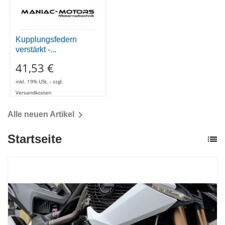
inkl. 19% USt. - zzgl.
Versandkosten

Alle neuen Artikel
Startseite
list