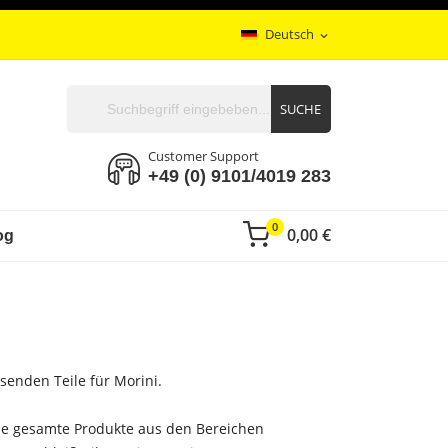
Deutsch
expand_more
SUCHE
Customer Support
+49 (0) 9101/4019 283
0
0,00 €
og
senden Teile für Morini.
 die gesamte Produkte aus den Bereichen