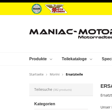
Produkte
Teilekataloge
Speci
Startseite
Morini
Ersatzteile
ERS
Teilesuche
(382 products)
Ersatz
Kategorien
Unser 