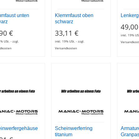
mfaust unten
Klemmfaust oben
Lenkerg
arz
schwarz
49,00
90 €
33,11 €
inkl. 19% USt
9% USt. - zzgl.
inkl. 19% USt. - zzgl.
Versandkos
dkosten
Versandkosten
inwerfergehäuse
Scheinwerferring
Armatur
titanium
Granpa