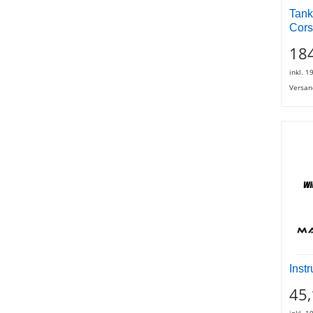
Tank
Cors
184
inkl. 1
Versan
Inst
45,
inkl. 1