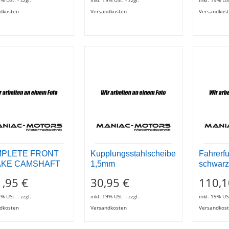
dkosten
Versandkosten
Versandkos
PLETE FRONT
Kupplungsstahlscheibe
Fahrerf
AKE CAMSHAFT
1,5mm
schwarz
,95 €
30,95 €
110,1
9% USt. - zzgl.
inkl. 19% USt. - zzgl.
inkl. 19% USt
dkosten
Versandkosten
Versandkos