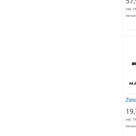
57,
inkl. 1
Versan
Zün
19,
inkl. 1
Versan