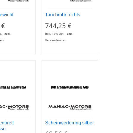
ewicht
Tauchrohr rechts
 €
744,25 €
. - zzgl.
inkl. 19% USt. - zzgl.
ten
Versandkosten
enbrett
Scheinwerferring silber
sso