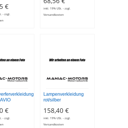
68,56 €
5 €
inkl. 19% USt. - zzgl.
. - zzgl.
Versandkosten
ten
erferverkleidung
Lampenverkleidung
zAVIO
rot/silber
0 €
158,40 €
. - zzgl.
inkl. 19% USt. - zzgl.
ten
Versandkosten