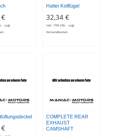
ech
Halter Kotflügel
 €
32,34 €
. - zzgl.
inkl. 19% USt. - zzgl.
ten
Versandkosten
tlüftungsdeckel
COMPLETE REAR
EXHAUST
 €
CAMSHAFT
. - zzgl.