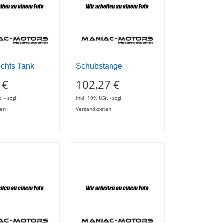
echts Tank
Schubstange
 €
102,27 €
. - zzgl.
inkl. 19% USt. - zzgl.
ten
Versandkosten