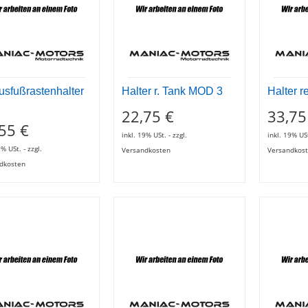
usfußrastenhalter
Halter r. Tank MOD 3
Halter r
22,75 €
33,75
55 €
inkl. 19% USt. - zzgl.
inkl. 19% USt
9% USt. - zzgl.
Versandkosten
Versandkos
dkosten