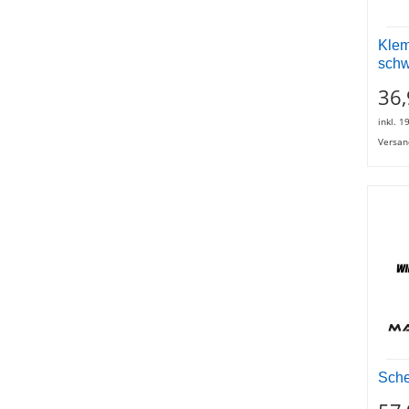
Klem
schw
36,
inkl. 1
Versan
Sche