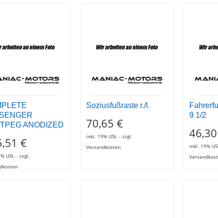
PLETE
Soziusfußraste r./l.
Fahrerfu
SENGER
9 1/2
70,65 €
TPEG ANODIZED
46,30
inkl. 19% USt. - zzgl.
,51 €
inkl. 19% USt
Versandkosten
9% USt. - zzgl.
Versandkos
dkosten