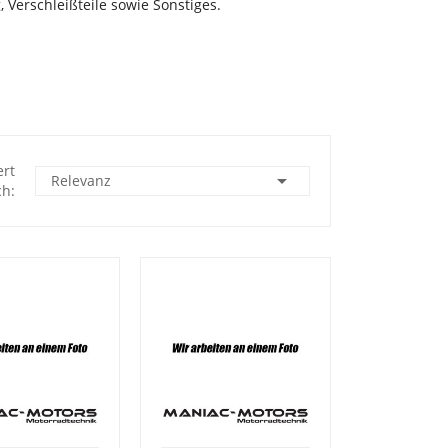
, Verschleißteile sowie Sonstiges.
ert

Relevanz
h: