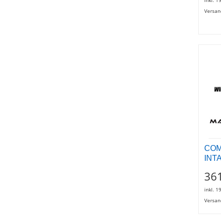
Versan
COM
INT
361
inkl. 1
Versan