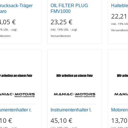
rucksack-Träger
OIL FILTER PLUG
Haltebl
aro
FMV1000
22,21
,05 €
23,25 €
inkl. 19% USt
9% USt. - zzgl.
inkl. 19% USt. - zzgl.
Versandkos
dkosten
Versandkosten
rumentenhalter r.
Instrumentenhalter l.
Motoren
10 €
45,10 €
13,70
9% USt. - zzgl.
inkl. 19% USt. - zzgl.
inkl. 19% USt