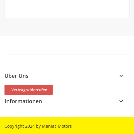
Über Uns
keyboard_arrow_down
Vertrag widerrufen
Informationen
keyboard_arrow_down
Copyright 2024 by Maniac Motors