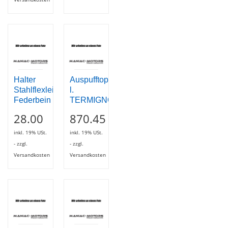
Halter
Auspufftopf
Stahlflexleitung
l.
Federbein
TERMIGNONI
28.00
870.45
inkl. 19% USt.
inkl. 19% USt.
- zzgl.
- zzgl.
Versandkosten
Versandkosten