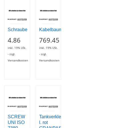
Schraube
Kabelbaum
4.86
769.45
inkl. 19% USt.
inkl. 19% USt.
- zzgl.
- zzgl.
Versandkosten
Versandkosten
SCREW
Tankverkleidung
UNI ISO
l. rot