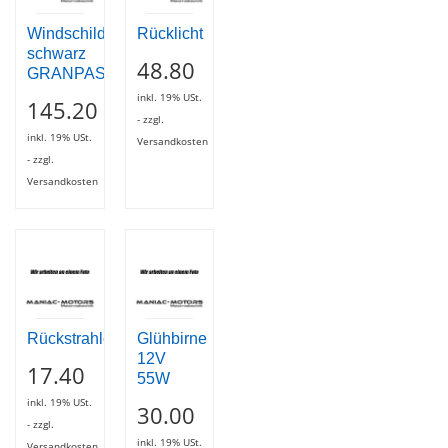
Windschildhalter
Rücklicht
schwarz
48.80
GRANPASSO
inkl. 19% USt.
145.20
- zzgl.
inkl. 19% USt.
Versandkosten
- zzgl.
Versandkosten
Rückstrahler
Glühbirne
12V
17.40
55W
inkl. 19% USt.
30.00
- zzgl.
inkl. 19% USt.
Versandkosten