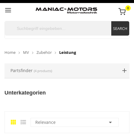
0
SEARCH
Home
MV
Zubehör
Leistung
Partsfinder
(4 products)
Unterkategorien

Relevance