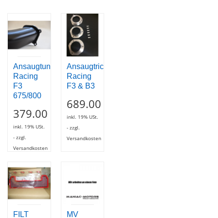
Ansaugtunnel
Ansaugtrichter
Racing
Racing
F3
F3 & B3
675/800
689.00
379.00
inkl. 19% USt.
inkl. 19% USt.
- zzgl.
- zzgl.
Versandkosten
Versandkosten
FILT
MV