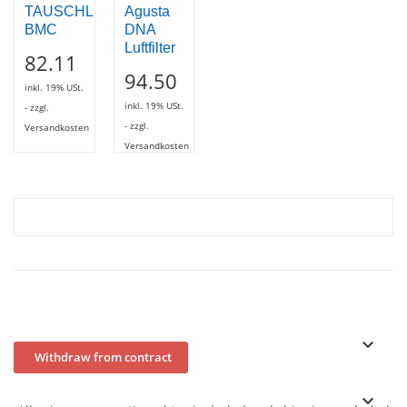
TAUSCHLUFT
Agusta
BMC
DNA
Luftfilter
82.11
94.50
inkl. 19% USt.
inkl. 19% USt.
- zzgl.
- zzgl.
Versandkosten
Versandkosten
keyboard_arrow_down
Withdraw from contract
keyboard_arrow_down