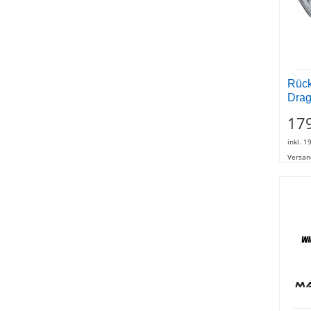
Rückl
Drag
17
inkl. 1
Versan