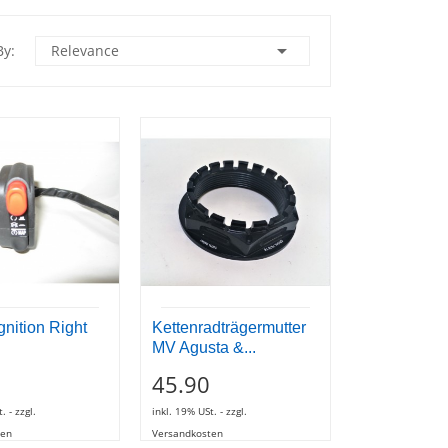

By:
Relevance
gnition Right
Kettenradträgermutter
MV Agusta &...
45.90
. - zzgl.
inkl. 19% USt. - zzgl.
ten
Versandkosten