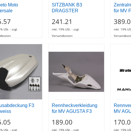
eto Moto
SITZBANK B3
Zentral
ersale
DRAGSTER
für MV 
5.57
241.21
389.0
9% USt. - zzgl.
inkl. 19% USt. - zzgl.
inkl. 19% USt
dkosten
Versandkosten
Versandkos
usabdeckung F3
Rennheckverkleidung
Rennver
weiss
für MV AGUSTA F3
MV AGU
5.05
189.00
170.0
9% USt. - zzgl.
inkl. 19% USt. - zzgl.
inkl. 19% USt