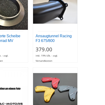
erte Scheibe
Ansaugtunnel Racing
errad MV
F3 675/800
379.00
. - zzgl.
inkl. 19% USt. - zzgl.
ten
Versandkosten