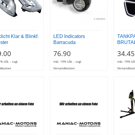
icht Klar & Blinkf.
LED Indicators
TANKP
ster
Barracuda
BRUTA
9.00
76.90
34.45
9% USt. - zzgl.
inkl. 19% USt. - zzgl.
inkl. 19% USt
dkosten
Versandkosten
Versandkos