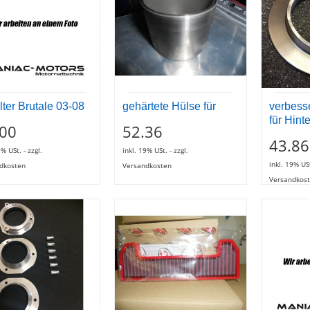
ilter Brutale 03-08
gehärtete Hülse für
verbess
für Hint
.00
52.36
43.86
9% USt. - zzgl.
inkl. 19% USt. - zzgl.
inkl. 19% USt
dkosten
Versandkosten
Versandkos