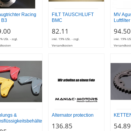
ugtrichter Racing
FILT TAUSCHLUFT
MV Agu
 B3
BMC
Luftfilter
9.00
82.11
94.50
9% USt. - zzgl.
inkl. 19% USt. - zzgl.
inkl. 19% USt
dkosten
Versandkosten
Versandkos
lungs &
Alternator protection
KETTE
sflüssigkeitsbehälte
136.85
54.89