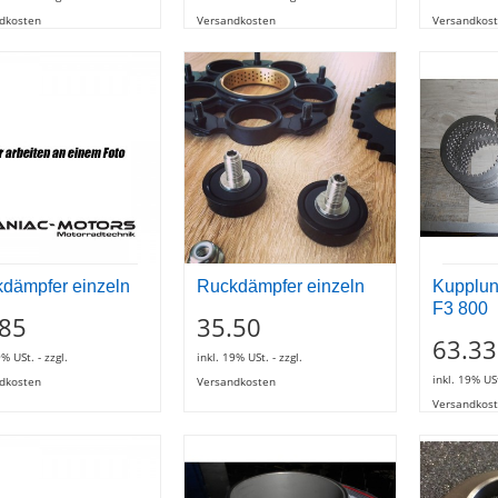
dkosten
Versandkosten
Versandkos
dämpfer einzeln
Ruckdämpfer einzeln
Kupplun
F3 800
.85
35.50
63.33
9% USt. - zzgl.
inkl. 19% USt. - zzgl.
inkl. 19% USt
dkosten
Versandkosten
Versandkos