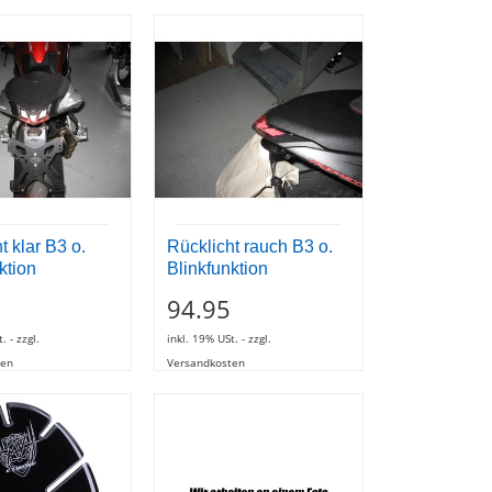
t klar B3 o.
Rücklicht rauch B3 o.
ktion
Blinkfunktion
94.95
. - zzgl.
inkl. 19% USt. - zzgl.
ten
Versandkosten