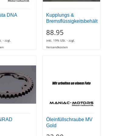
sta DNA
Kupplungs &
Bremsflüssigkeitsbehält
88.95
. - zzgl.
inkl. 19% USt. - zzgl.
ten
Versandkosten
NRAD
Öleinfüllschraube MV
Gold