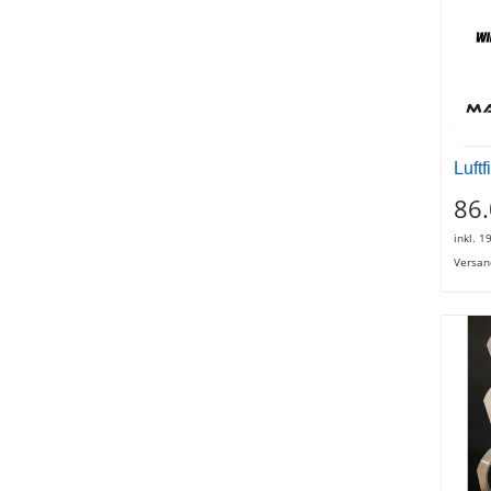
Luftf
86
inkl. 1
Versan