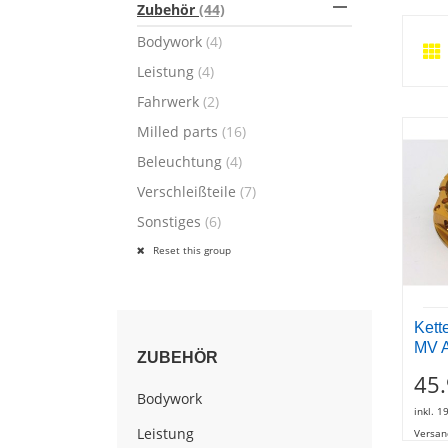

Zubehör
(44)
Bodywork
(4)
Leistung
(4)
Fahrwerk
(2)
Milled parts
(16)
Beleuchtung
(4)
Verschleißteile
(7)
Sonstiges
(6)
Reset this group
Kett
MV A
ZUBEHÖR
45
Bodywork
inkl. 1
Leistung
Versan