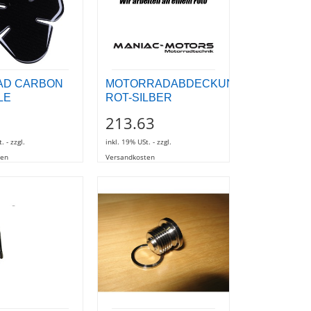
AD CARBON
MOTORRADABDECKUNG
LE
ROT-SILBER
213.63
. - zzgl.
inkl. 19% USt. - zzgl.
ten
Versandkosten