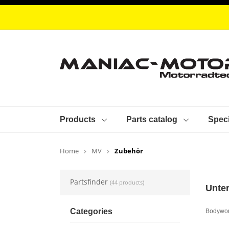
Products
Parts catalog
Speci
Home
MV
Zubehör
Partsfinder
(44 products)
Unter
Categories
Bodywo