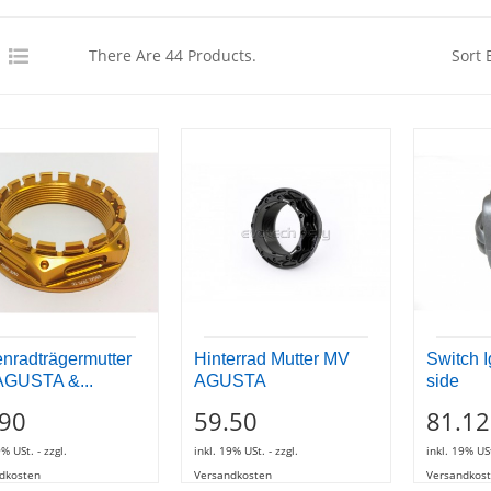
There Are 44 Products.
Sort 
enradträgermutter
Hinterrad Mutter MV
Switch I
GUSTA &...
AGUSTA
side
.90
59.50
81.12
9% USt. - zzgl.
inkl. 19% USt. - zzgl.
inkl. 19% USt
dkosten
Versandkosten
Versandkos