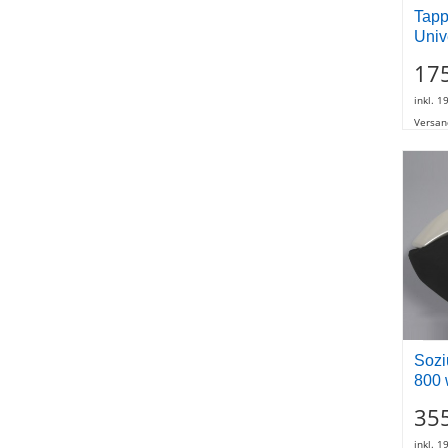
Tapp
Univ
17
inkl. 1
Versan
Sozi
800 
35
inkl. 1