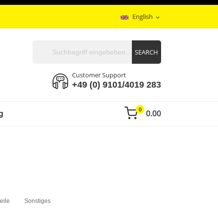
English
expand_more
SEARCH
Customer Support
+49 (0) 9101/4019 283
0
0.00
g
eile
Sonstiges