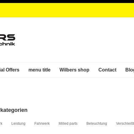
al Offers
menu title
Wilbers shop
Contact
Blo
kategorien
rk
Leistung
Fahrwerk
Milled parts
Beleuchtung
Verschleißt