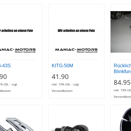
G-43S
KITG-50M
Rücklich
Blinkfun
.90
41.90
84.95
9% USt. - zzgl.
inkl. 19% USt. - zzgl.
inkl. 19% USt
dkosten
Versandkosten
Versandkos