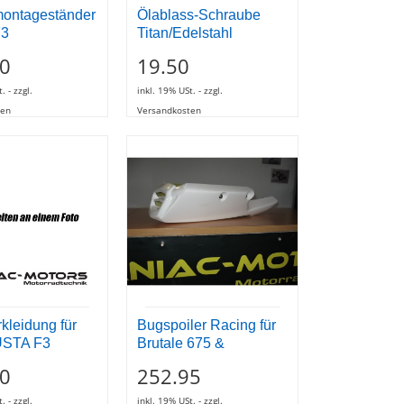
montageständer
Ölablass-Schraube
F3
Titan/Edelstahl
0
19.50
. - zzgl.
inkl. 19% USt. - zzgl.
ten
Versandkosten
kleidung für
Bugspoiler Racing für
STA F3
Brutale 675 &
0
252.95
. - zzgl.
inkl. 19% USt. - zzgl.