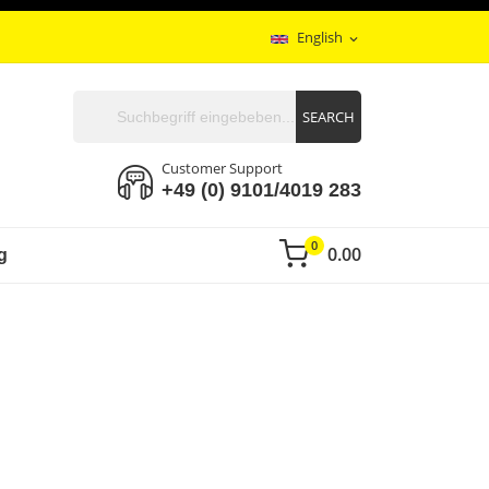
English
expand_more
SEARCH
Customer Support
+49 (0) 9101/4019 283
0
0.00
g