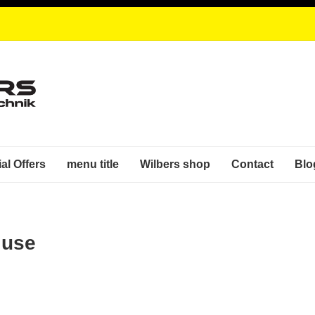
al Offers
menu title
Wilbers shop
Contact
Blo
 use