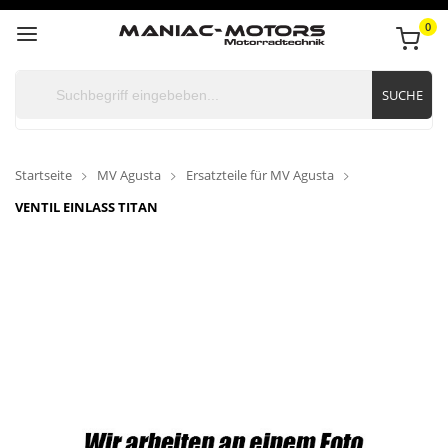
0
SUCHE
Startseite
MV Agusta
Ersatzteile für MV Agusta
VENTIL EINLASS TITAN