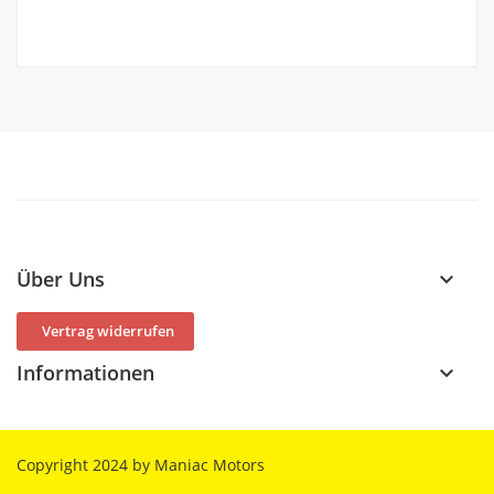
Über Uns
keyboard_arrow_down
Vertrag widerrufen
Informationen
keyboard_arrow_down
Copyright 2024 by Maniac Motors