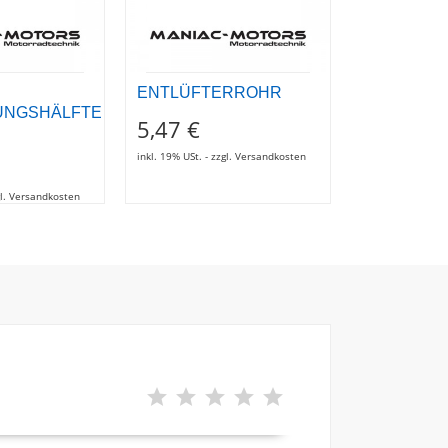
ENTLÜFTERROHR
Blinkergläs
UNGSHÄLFTE
5,47 €
22,50 €
inkl. 19% USt. - zzgl. Versandkosten
inkl. 19% USt. - z
zgl. Versandkosten