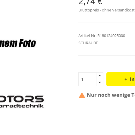
2,74 €
Bruttopreis
ohne Versandkos
Artikel-Nr.:R180124025000
SCHRAUBE
I
Nur noch wenige Te
