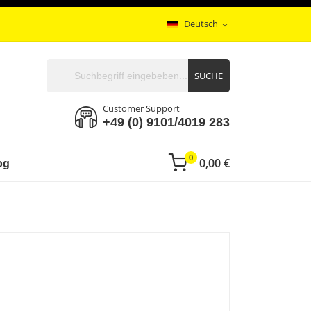
Deutsch
expand_more
SUCHE
Customer Support
+49 (0) 9101/4019 283
0
0,00 €
og