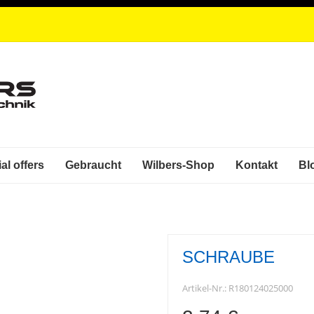
al offers
Gebraucht
Wilbers-Shop
Kontakt
Bl
SCHRAUBE
Artikel-Nr.:
R180124025000