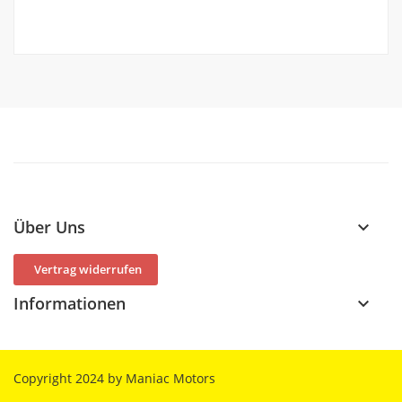
Über Uns
keyboard_arrow_down
Vertrag widerrufen
Informationen
keyboard_arrow_down
Copyright 2024 by Maniac Motors