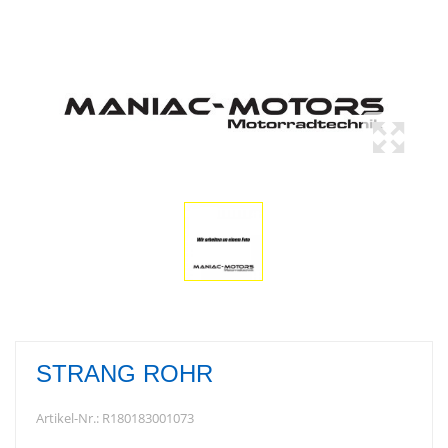
STRANG ROHR
Artikel-Nr.:
R180183001073