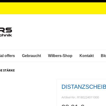
al offers
Gebraucht
Wilbers-Shop
Kontakt
Bl
BE STÄRKE
DISTANZSCHEI
Artikel-Nr.:
R180224011000