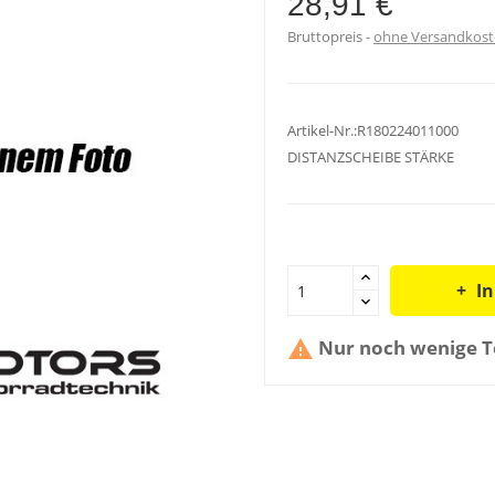
28,91 €
Bruttopreis
ohne Versandkos
Artikel-Nr.:R180224011000
DISTANZSCHEIBE STÄRKE
I
Nur noch wenige Te
