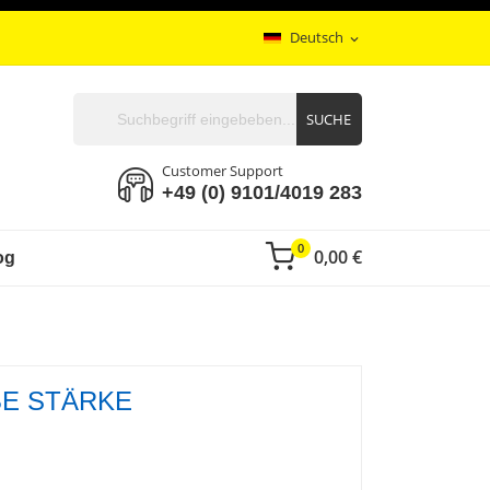
Deutsch
expand_more
SUCHE
Customer Support
+49 (0) 9101/4019 283
0
0,00 €
og
BE STÄRKE