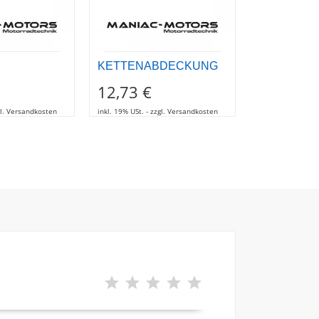
KETTENABDECKUNG
RELAIS BI
12,73 €
7,32 €
zgl. Versandkosten
inkl. 19% USt. - zzgl. Versandkosten
inkl. 19% USt. - z