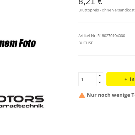
8,21 €
Bruttopreis
ohne Versandkos
Artikel-Nr.:R180270104000
BUCHSE
I
Nur noch wenige Te
