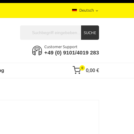
Deutsch
expand_more
SUCHE
Customer Support
+49 (0) 9101/4019 283
0
0,00 €
og