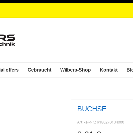
al offers
Gebraucht
Wilbers-Shop
Kontakt
Bl
BUCHSE
Artikel-Nr.:
R180270104000