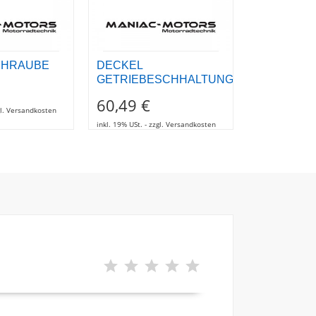
CHRAUBE
DECKEL
DROSSEL
GETRIEBESCHHALTUNG
1.192,0
60,49 €
zgl. Versandkosten
inkl. 19% USt. - z
inkl. 19% USt. - zzgl. Versandkosten