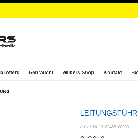
al offers
Gebraucht
Wilbers-Shop
Kontakt
Bl
RUNG
LEITUNGSFÜH
Artikel-Nr.:
R180468100000