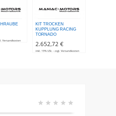
CHRAUBE
KIT TROCKEN
DISTANZS
KUPPLUNG RACING
LENKER L
TORNADO
10,27 €
zgl. Versandkosten
2.652,72 €
inkl. 19% USt. - z
inkl. 19% USt. - zzgl. Versandkosten