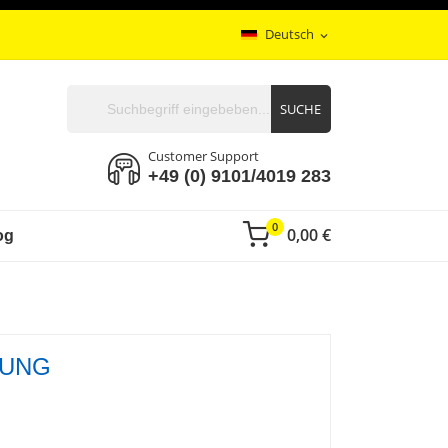
Deutsch
expand_more
SUCHE
Customer Support
+49 (0) 9101/4019 283
0
0,00 €
og
RUNG