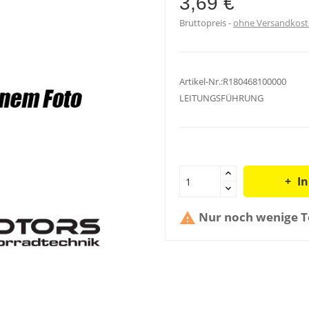
3,69 €
Bruttopreis
ohne Versandkos
Artikel-Nr.:R180468100000
LEITUNGSFÜHRUNG
I
Nur noch wenige Te
