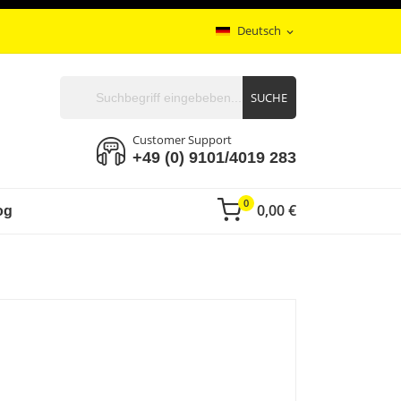
Deutsch
expand_more
SUCHE
Customer Support
+49 (0) 9101/4019 283
0
0,00 €
og