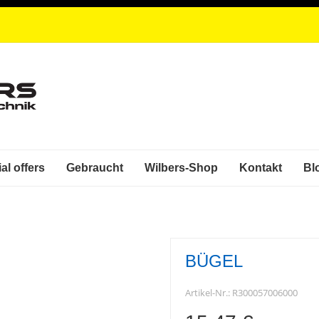
al offers
Gebraucht
Wilbers-Shop
Kontakt
Bl
BÜGEL
Artikel-Nr.:
R300057006000