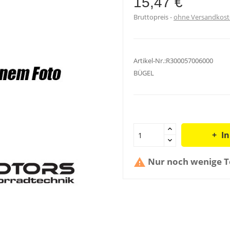
15,47 €
Bruttopreis
ohne Versandkos
Artikel-Nr.:R300057006000
BÜGEL
I
Nur noch wenige Te
