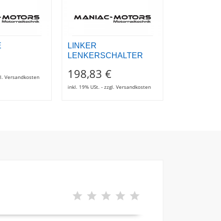
E
LINKER
Lager 1600
LENKERSCHALTER
19,10 €
198,83 €
zgl. Versandkosten
inkl. 19% USt. - z
inkl. 19% USt. - zzgl. Versandkosten