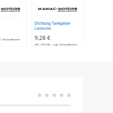
Dichtung Tankgeber
VORDERE
Leoncino
BREMSLE
9,28 €
116,89 
zgl. Versandkosten
inkl. 19% USt. - zzgl. Versandkosten
inkl. 19% USt. - z