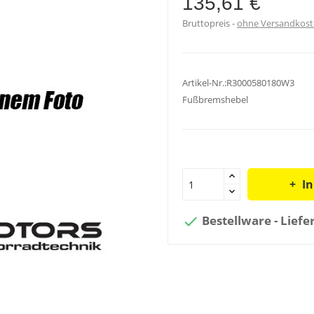
135,61 €
Bruttopreis
ohne Versandkos
Artikel-Nr.:R3000580180W3
Fußbremshebel
I
Bestellware - Liefe
