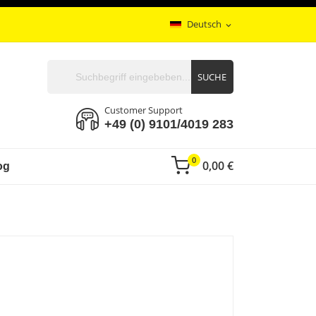
Deutsch
expand_more
SUCHE
Customer Support
+49 (0) 9101/4019 283
0
0,00 €
og