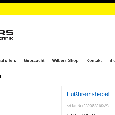
al offers
Gebraucht
Wilbers-Shop
Kontakt
Bl
l
Fußbremshebel
Artikel-Nr.:
R3000580180W3