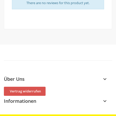
There are no reviews for this product yet.
Über Uns
keyboard_arrow_down
Vertrag widerrufen
Informationen
keyboard_arrow_down