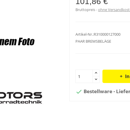
101,86 €
Bruttopreis
ohne Versandkos
Artikel-Nr.:R310000127000
PAAR BREMSBELÄGE
I
Bestellware - Liefe
