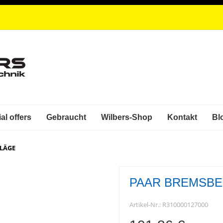
al offers
Gebraucht
Wilbers-Shop
Kontakt
Bl
LÄGE
PAAR BREMSB
Artikel-Nr.:
R310000127000