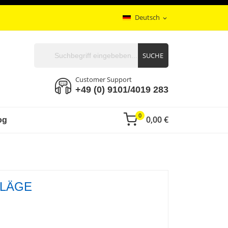
Deutsch
expand_more
SUCHE
Customer Support
+49 (0) 9101/4019 283
0
0,00 €
og
ELÄGE