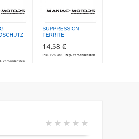
G
SUPPRESSION
VORDERE
DSCHUTZ
FERRITE
LINKFUSS
14,58 €
31,83 €
inkl. 19% USt. - zzgl. Versandkosten
inkl. 19% USt. - z
zgl. Versandkosten