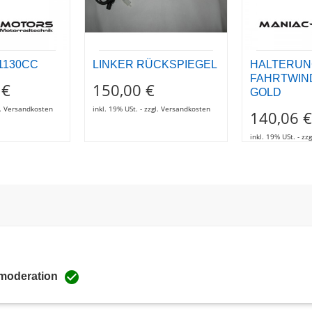
 1130CC
LINKER RÜCKSPIEGEL
HALTERUN
FAHRTWIN
 €
150,00 €
GOLD
gl. Versandkosten
inkl. 19% USt. - zzgl. Versandkosten
140,06 €
inkl. 19% USt. - z

 moderation