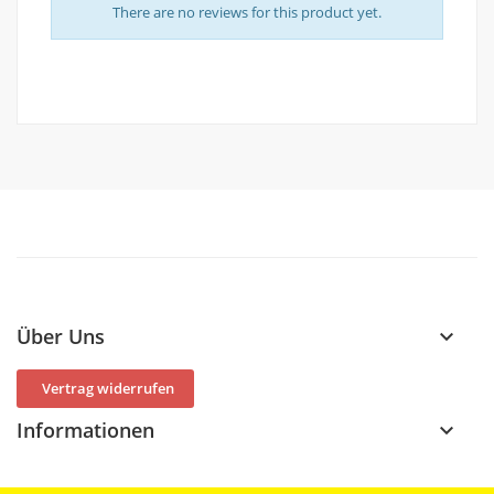
There are no reviews for this product yet.
Über Uns
keyboard_arrow_down
Vertrag widerrufen
Informationen
keyboard_arrow_down