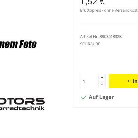
1,52 €
Bruttopreis
ohne Versandkos
Artikel-Nr.:R90351332B
SCHRAUBE
I
Auf Lager
