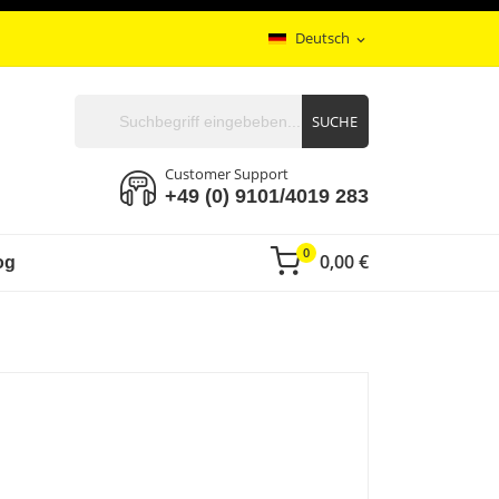
Deutsch
expand_more
SUCHE
Customer Support
+49 (0) 9101/4019 283
0
0,00 €
og