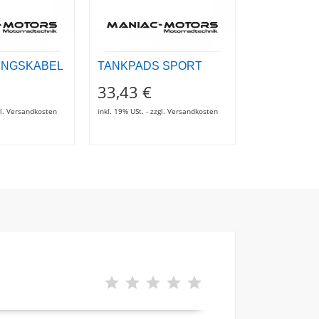
NGSKABEL
TANKPADS SPORT
MUTTER
33,43 €
2,87 €
zgl. Versandkosten
inkl. 19% USt. - zzgl. Versandkosten
inkl. 19% USt. - z