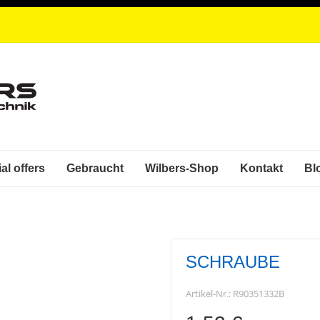
al offers
Gebraucht
Wilbers-Shop
Kontakt
Bl
SCHRAUBE
Artikel-Nr.:
R90351332B