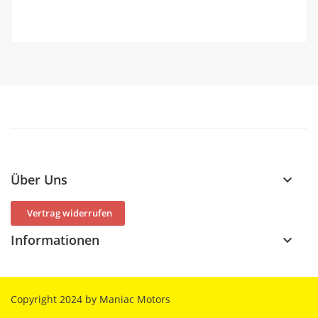
Über Uns
keyboard_arrow_down
Vertrag widerrufen
Informationen
keyboard_arrow_down
Copyright 2024 by Maniac Motors