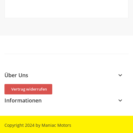
Über Uns
keyboard_arrow_down
Vertrag widerrufen
Informationen
keyboard_arrow_down
Copyright 2024 by Maniac Motors