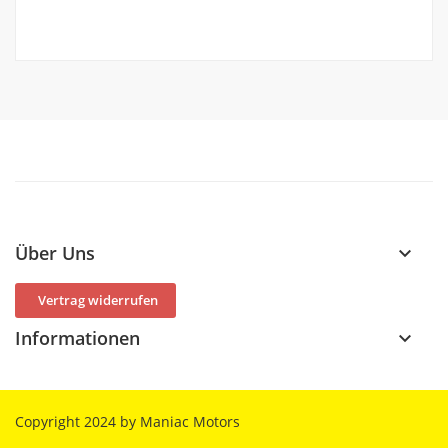
Über Uns
keyboard_arrow_down
Vertrag widerrufen
Informationen
keyboard_arrow_down
Copyright 2024 by Maniac Motors