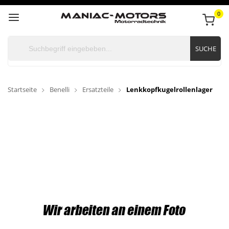
0
SUCHE
Startseite
Benelli
Ersatzteile
Lenkkopfkugelrollenlager