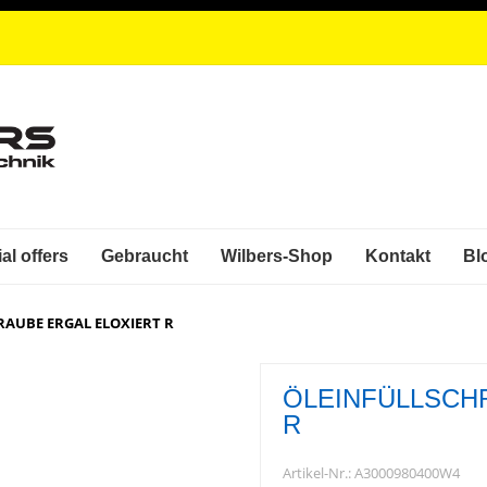
al offers
Gebraucht
Wilbers-Shop
Kontakt
Bl
RAUBE ERGAL ELOXIERT R
ÖLEINFÜLLSCH
R
Artikel-Nr.:
A3000980400W4