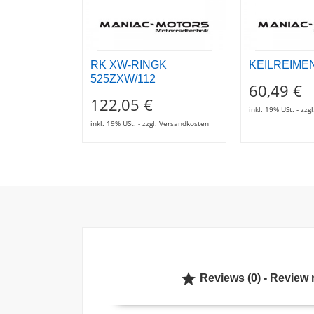
RK XW-RINGK
KEILREIME
525ZXW/112
60,49 €
122,05 €
inkl. 19% USt. - zz
inkl. 19% USt. - zzgl. Versandkosten

Reviews (0) - Review