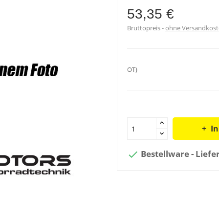
53,35 €
Bruttopreis
ohne Versandkos
OT)
I
Bestellware - Liefe
