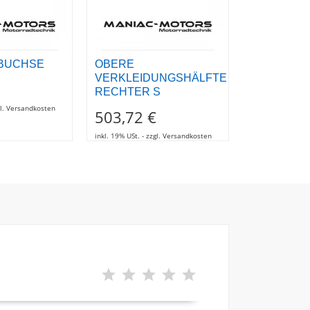
BUCHSE
OBERE
SCHRAUB
VERKLEIDUNGSHÄLFTE
1,92 €
RECHTER S
zgl. Versandkosten
inkl. 19% USt. - z
503,72 €
inkl. 19% USt. - zzgl. Versandkosten