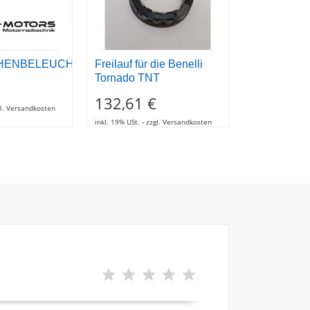
HENBELEUCHTUNG
Freilauf für die Benelli
AUSLAßVE
Tornado TNT
FLANSCH
132,61 €
13,69 €
zgl. Versandkosten
inkl. 19% USt. - zzgl. Versandkosten
inkl. 19% USt. - z