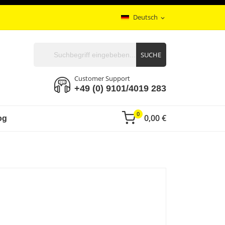
Deutsch
expand_more
SUCHE
Customer Support
+49 (0) 9101/4019 283
0
0,00 €
og