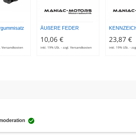
rgummisatz
ÄUßERE FEDER
KENNZEIC
10,06 €
23,87 €
gl. Versandkosten
inkl. 19% USt. - zzgl. Versandkosten
inkl. 19% USt. - z

 moderation