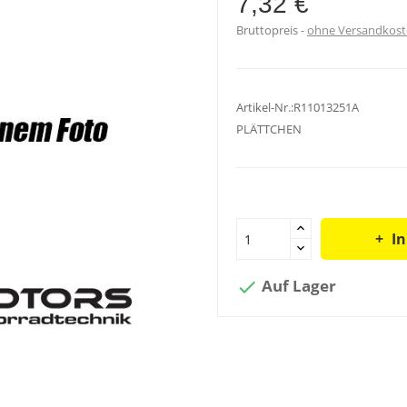
7,32 €
Bruttopreis
ohne Versandkos
Artikel-Nr.:R11013251A
PLÄTTCHEN
I
Auf Lager
