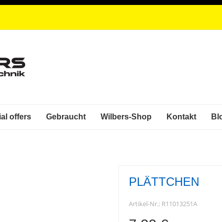
al offers
Gebraucht
Wilbers-Shop
Kontakt
Bl
PLÄTTCHEN
Artikel-Nr.:
R11013251A