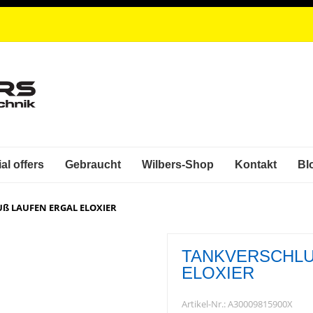
al offers
Gebraucht
Wilbers-Shop
Kontakt
Bl
ß LAUFEN ERGAL ELOXIER
TANKVERSCHLU
ELOXIER
Artikel-Nr.:
A30009815900X