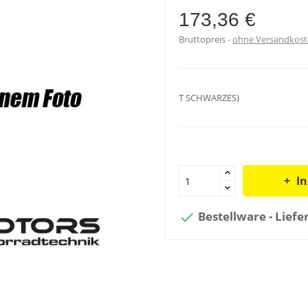
173,36 €
Bruttopreis
ohne Versandkos
T SCHWARZES)
I
Bestellware - Liefe
