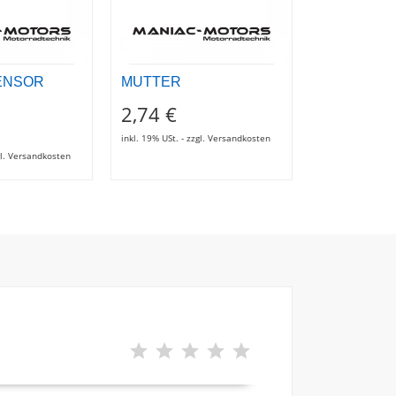
ENSOR
MUTTER
BÜGEL HA
RECHT
2,74 €
22,76 €
inkl. 19% USt. - zzgl. Versandkosten
zgl. Versandkosten
inkl. 19% USt. - z