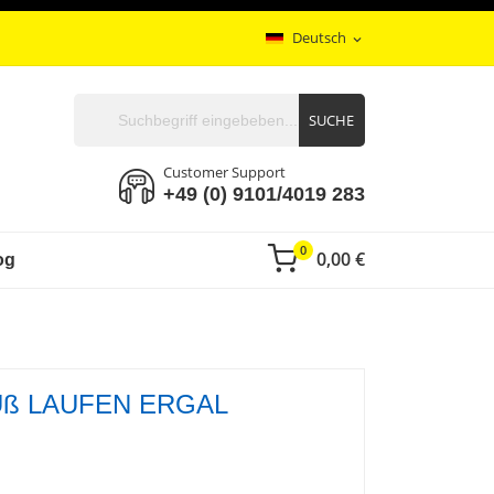
Deutsch
expand_more
SUCHE
Customer Support
+49 (0) 9101/4019 283
0
0,00 €
og
ß LAUFEN ERGAL