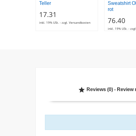
Teller
Sweatshirt O
rot
17.31
76.40
inkl. 19% USt. - zzgl. Versandkosten
inkl. 19% USt. - zz

Reviews (0) - Review