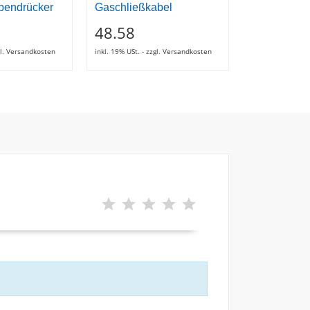
ibendrücker
Gaschließkabel
Zentrierring
48.58
6.37
zgl. Versandkosten
inkl. 19% USt. - zzgl. Versandkosten
inkl. 19% USt. - z