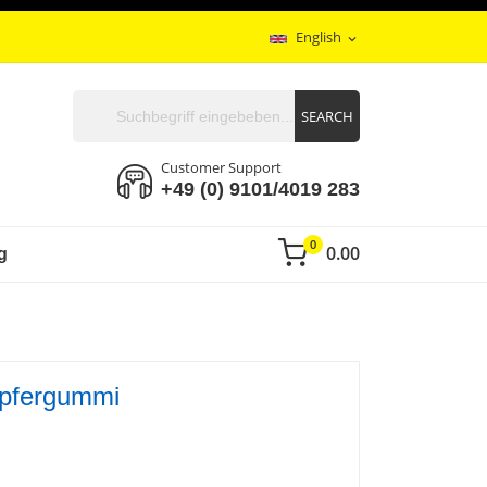
English
expand_more
SEARCH
Customer Support
+49 (0) 9101/4019 283
0
0.00
g
pfergummi