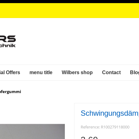
al Offers
menu title
Wilbers shop
Contact
Blo
pfergummi
Schwingungsdäm
Reference:
R100279118000