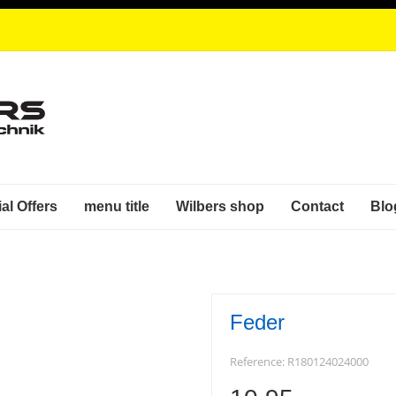
al Offers
menu title
Wilbers shop
Contact
Blo
Feder
Reference:
R180124024000