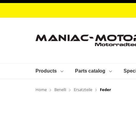
Products
Parts catalog
Speci
Home
Benelli
Ersatzteile
Feder