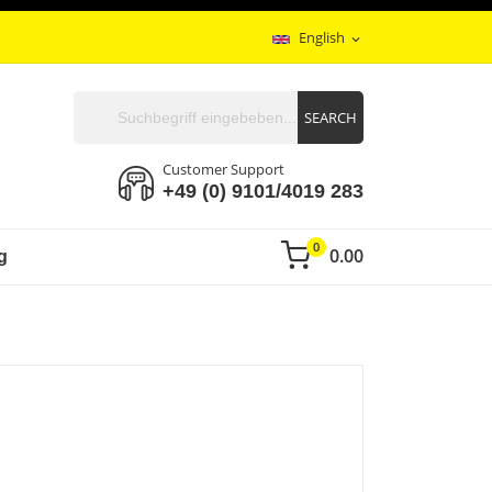
English
expand_more
SEARCH
Customer Support
+49 (0) 9101/4019 283
0
0.00
g