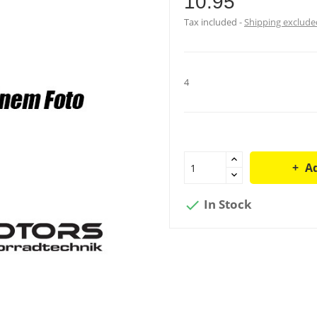
10.95
Tax included
Shipping exclude
4
Ad
In Stock
