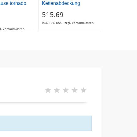
äuse tornado
Kettenabdeckung
Körper ölp
515.69
65.87
inkl. 19% USt. - zzgl. Versandkosten
inkl. 19% USt. - z
zgl. Versandkosten