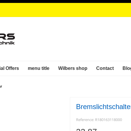
al Offers
menu title
Wilbers shop
Contact
Blo
r
Bremslichtschalte
Reference:
R180163118000