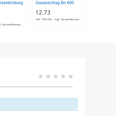
keldichtung
Gasanschlag Bn 600
ölwanne
12.73
152.80
inkl. 19% USt. - zzgl. Versandkosten
inkl. 19% USt. - z
zgl. Versandkosten