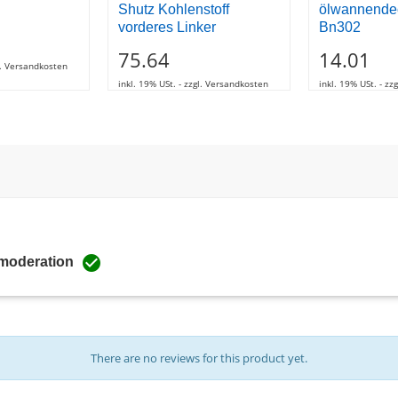
Shutz Kohlenstoff
ölwannendec
vorderes Linker
Bn302
75.64
14.01
gl. Versandkosten
inkl. 19% USt. - zzgl. Versandkosten
inkl. 19% USt. - z

 moderation
There are no reviews for this product yet.