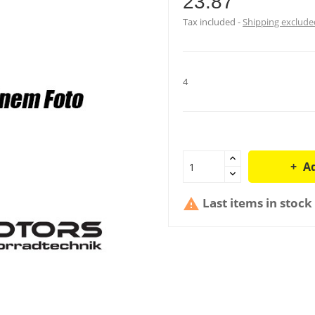
23.87
Tax included
Shipping exclude
4
Ad
Last items in stock
