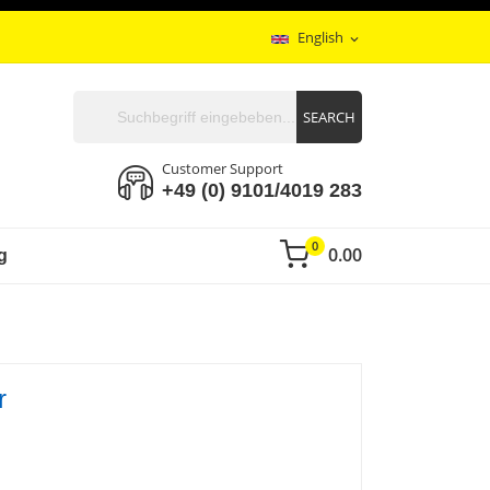
English
expand_more
SEARCH
Customer Support
+49 (0) 9101/4019 283
0
0.00
g
r