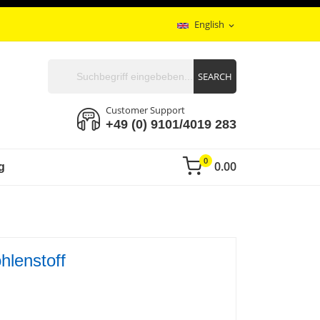
English
expand_more
SEARCH
Customer Support
+49 (0) 9101/4019 283
0
0.00
g
hlenstoff