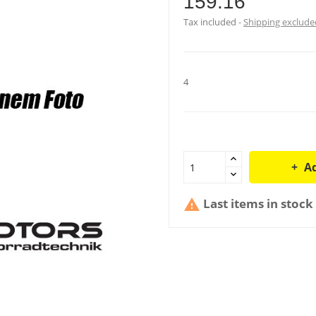
159.16
Tax included
Shipping exclude
4
Ad
Last items in stock
