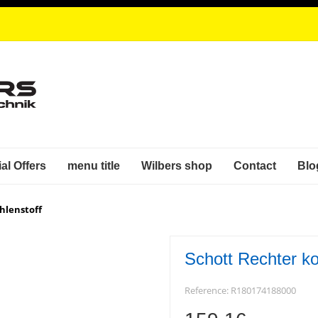
al Offers
menu title
Wilbers shop
Contact
Blo
hlenstoff
Schott Rechter ko
Reference:
R180174188000