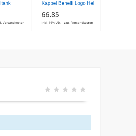
ltank
Kappel Benelli Logo Hell
Kurbelwell
Lagerschale
66.85
24.68
zgl. Versandkosten
inkl. 19% USt. - zzgl. Versandkosten
inkl. 19% USt. - z