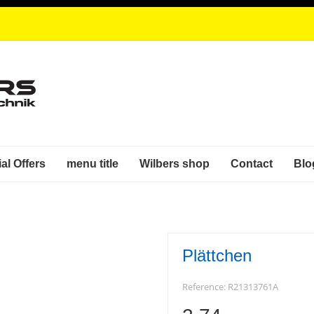
al Offers
menu title
Wilbers shop
Contact
Blo
Plättchen
Reference:
R21313761A