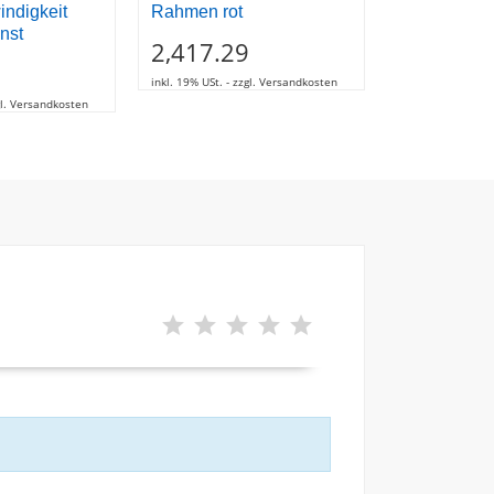
ndigkeit
Rahmen rot
Platte Für
nst
Fußrastenha
2,417.29
77.99
inkl. 19% USt. - zzgl. Versandkosten
zgl. Versandkosten
inkl. 19% USt. - z