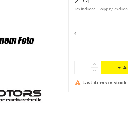
2.74
Tax included
Shipping exclude
4
Ad
Last items in stock
