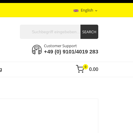
English
expand_more
SEARCH
Customer Support
+49 (0) 9101/4019 283
0
0.00
g