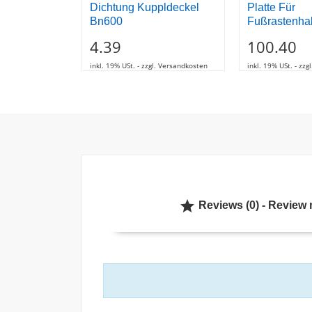
Dichtung Kuppldeckel
Platte Für
Bn600
Fußrastenhal
4.39
100.40
inkl. 19% USt. - zzgl. Versandkosten
inkl. 19% USt. - zz

Reviews (0) - Review