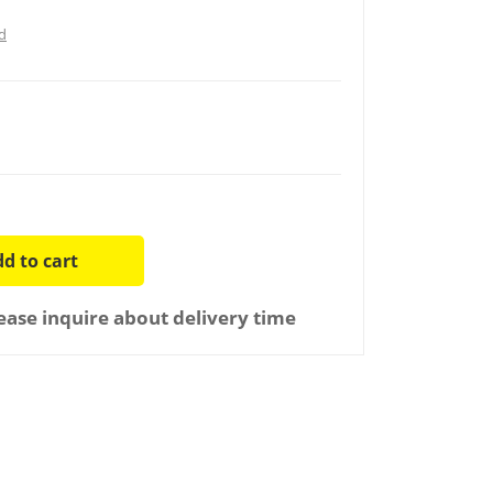
d
d to cart
ease inquire about delivery time