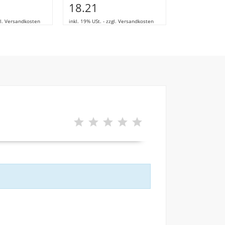
18.21
58.13
zgl. Versandkosten
inkl. 19% USt. - zzgl. Versandkosten
inkl. 19% USt. - z