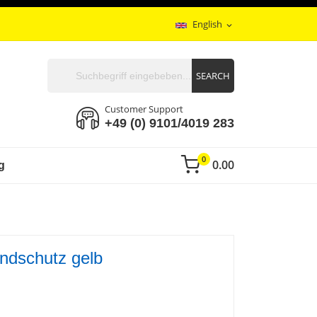
English
expand_more
SEARCH
Customer Support
+49 (0) 9101/4019 283
0
0.00
g
indschutz gelb