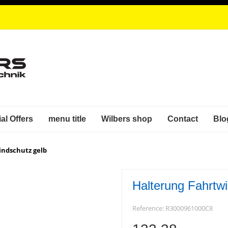
al Offers
menu title
Wilbers shop
Contact
Blo
indschutz gelb
Halterung Fahrtw
Reference:
R3000961000C8