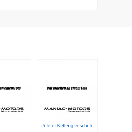
Unterer Kettengleitschuh
Satz Aufkleb