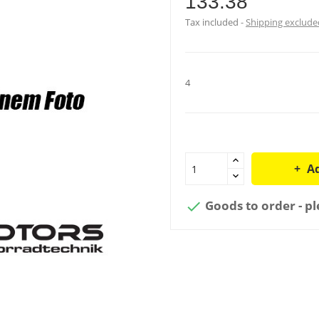
133.38
Tax included
Shipping exclude
4
Ad
Goods to order - pl
