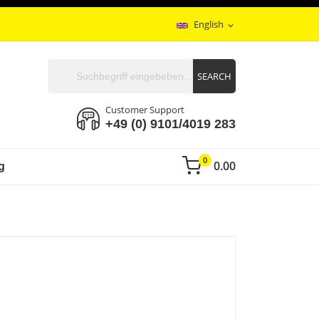
English
expand_more
SEARCH
Customer Support
+49 (0) 9101/4019 283
0
0.00
g