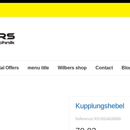
al Offers
menu title
Wilbers shop
Contact
Blo
Kupplungshebel
Reference:
R310924028000