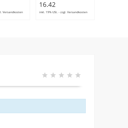
16.42
657.92
zgl. Versandkosten
inkl. 19% USt. - zzgl. Versandkosten
inkl. 19% USt. - z