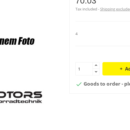
70.03
Tax included
Shipping exclude
4
Ad
Goods to order - pl
