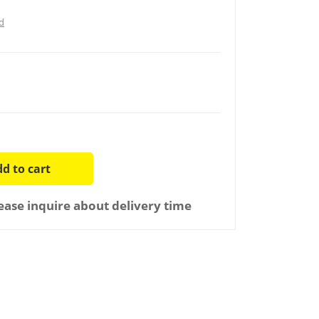
d
d to cart
ease inquire about delivery time