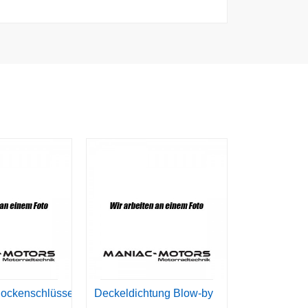
ockenschlüssel
Deckeldichtung Blow-by
Verteilerwel
Ansaugung