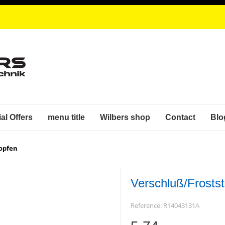
al Offers
menu title
Wilbers shop
Contact
Blo
opfen
Verschluß/Frosts
Reference:
R14043131A