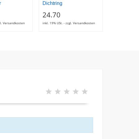
r
Dichtring
Schraube
24.70
2.74
zgl. Versandkosten
inkl. 19% USt. - zzgl. Versandkosten
inkl. 19% USt. - z