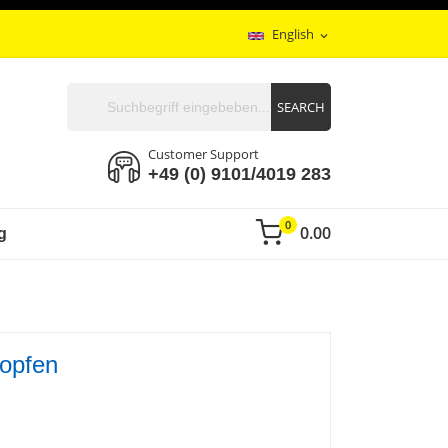
English
expand_more
SEARCH
Customer Support
+49 (0) 9101/4019 283
0
0.00
g
topfen