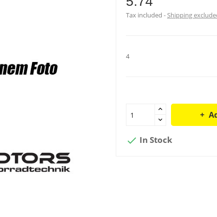
5.74
Tax included
Shipping exclude
4
Ad
In Stock
