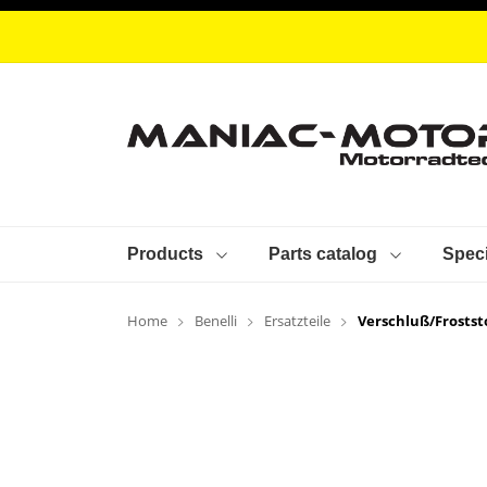
Products
Parts catalog
Speci
Home
Benelli
Ersatzteile
Verschluß/Frostst