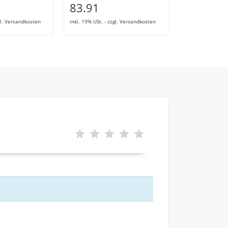
83.91
42.97
zgl. Versandkosten
inkl. 19% USt. - zzgl. Versandkosten
inkl. 19% USt. - z