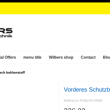
al Offers
menu title
Wilbers shop
Contact
Blo
ech kohlenstoff
Vorderes Schutzbl
Reference:
R180274139000