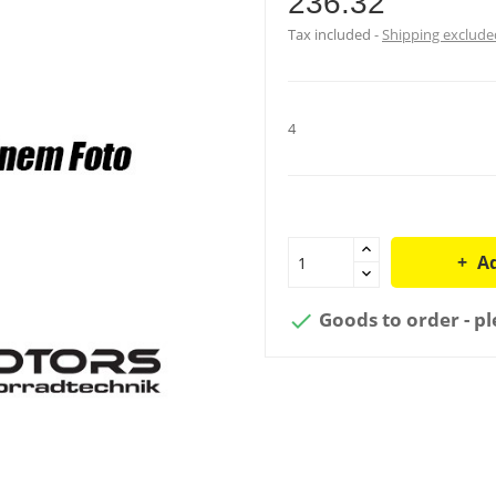
236.32
Tax included
Shipping exclude
4
Ad
Goods to order - pl
