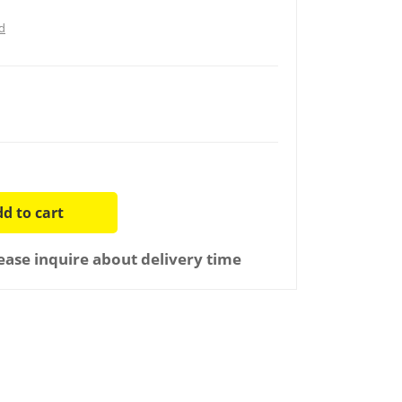
d
d to cart
ease inquire about delivery time