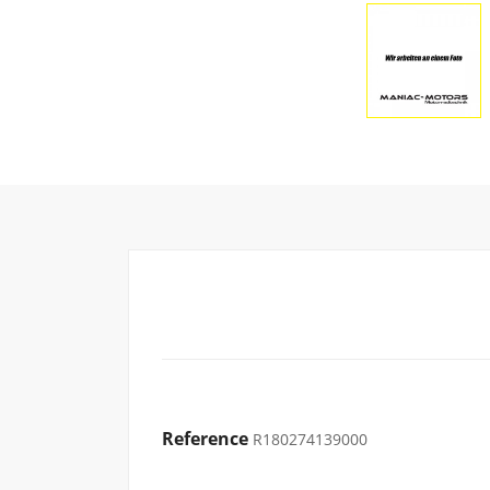
Reference
R180274139000