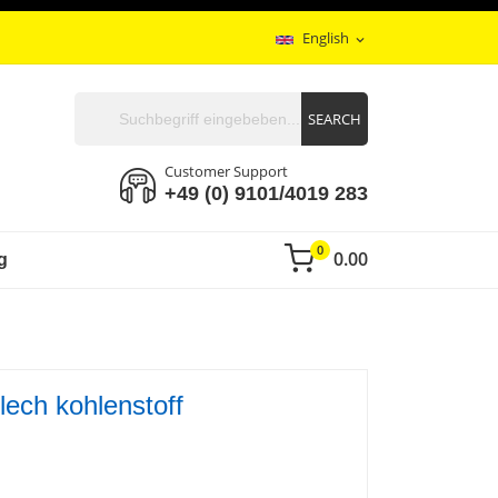
English
expand_more
SEARCH
Customer Support
+49 (0) 9101/4019 283
0
0.00
g
ech kohlenstoff