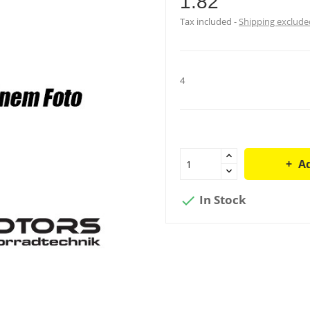
1.82
Tax included
Shipping exclude
4
Ad
In Stock
