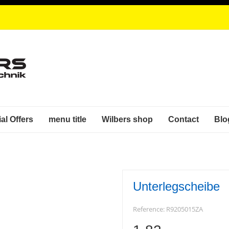
al Offers
menu title
Wilbers shop
Contact
Blo
Unterlegscheibe
Reference:
R9205015ZA