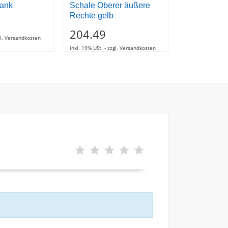
bank
Schale Oberer äußere
Schraube
Rechte gelb
10.95
204.49
zgl. Versandkosten
inkl. 19% USt. - z
inkl. 19% USt. - zzgl. Versandkosten