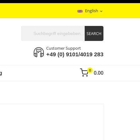
English
expand_more
SEARCH
Customer Support
+49 (0) 9101/4019 283
0
0.00
g